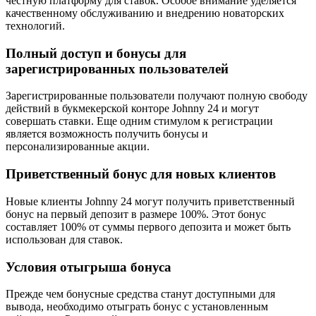
честную платформу для ставок. Особое внимание уделяется
качественному обслуживанию и внедрению новаторских
технологий.
Полный доступ и бонусы для
зарегистрированных пользователей
Зарегистрированные пользователи получают полную свободу
действий в букмекерской конторе Johnny 24 и могут
совершать ставки. Еще одним стимулом к регистрации
является возможность получить бонусы и
персонализированные акции.
Приветственный бонус для новых клиентов
Новые клиенты Johnny 24 могут получить приветственный
бонус на первый депозит в размере 100%. Этот бонус
составляет 100% от суммы первого депозита и может быть
использован для ставок.
Условия отыгрыша бонуса
Прежде чем бонусные средства станут доступными для
вывода, необходимо отыграть бонус с установленным