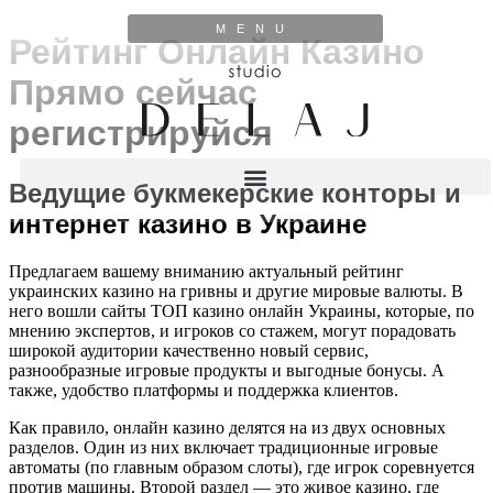
MENU
Рейтинг Онлайн Казино
Прямо сейчас
регистрируйся
Ведущие букмекерские конторы и
интернет казино в Украине
Предлагаем вашему вниманию актуальный рейтинг
украинских казино на гривны и другие мировые валюты. В
него вошли сайты ТОП казино онлайн Украины, которые, по
мнению экспертов, и игроков со стажем, могут порадовать
широкой аудитории качественно новый сервис,
разнообразные игровые продукты и выгодные бонусы. А
также, удобство платформы и поддержка клиентов.
Как правило, онлайн казино делятся на из двух основных
разделов. Один из них включает традиционные игровые
автоматы (по главным образом слоты), где игрок соревнуется
против машины. Второй раздел — это живое казино, где