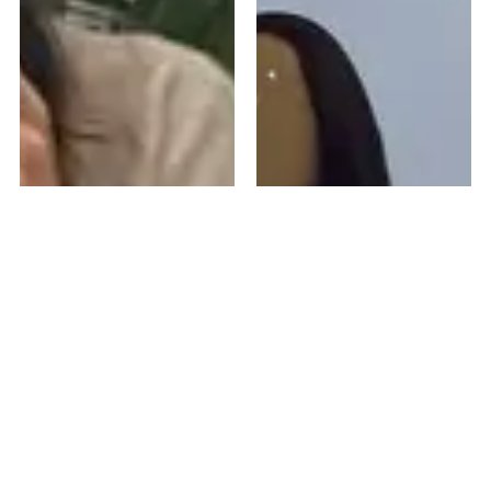
Instagram
Instagram
@studiodelajofficial
@studiodelajofficial