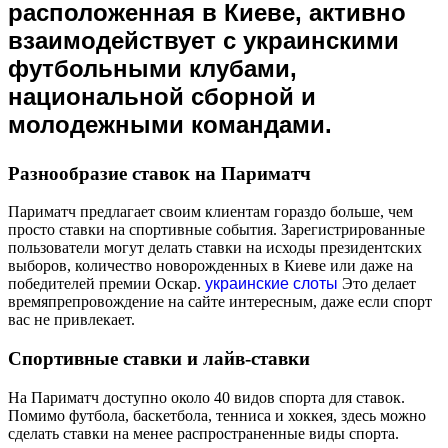
расположенная в Киеве, активно
взаимодействует с украинскими
футбольными клубами,
национальной сборной и
молодежными командами.
Разнообразие ставок на Париматч
Париматч предлагает своим клиентам гораздо больше, чем
просто ставки на спортивные события. Зарегистрированные
пользователи могут делать ставки на исходы президентских
выборов, количество новорожденных в Киеве или даже на
победителей премии Оскар.
украинские слоты
Это делает
времяпрепровождение на сайте интересным, даже если спорт
вас не привлекает.
Спортивные ставки и лайв-ставки
На Париматч доступно около 40 видов спорта для ставок.
Помимо футбола, баскетбола, тенниса и хоккея, здесь можно
сделать ставки на менее распространенные виды спорта.