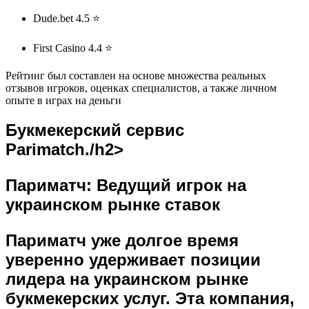
Dude.bet 4.5 ⭐
First Casino 4.4 ⭐
Рейтинг был составлен на основе множества реальных
отзывов игроков, оценках специалистов, а также личном
опыте в играх на деньги
Букмекерский сервис
Parimatch./h2>
Париматч: Ведущий игрок на
украинском рынке ставок
Париматч уже долгое время
уверенно удерживает позиции
лидера на украинском рынке
букмекерских услуг. Эта компания,