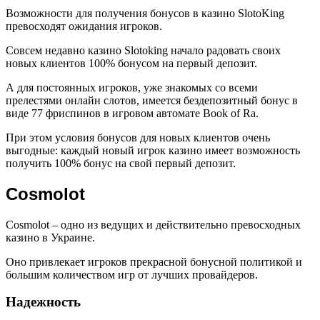
Возможности для получения бонусов в казино SlotoKing
превосходят ожидания игроков.
Совсем недавно казино Slotoking начало радовать своих
новых клиентов 100% бонусом на первый депозит.
А для постоянных игроков, уже знакомых со всеми
прелестями онлайн слотов, имеется бездепозитный бонус в
виде 77 фриспинов в игровом автомате Book of Ra.
При этом условия бонусов для новых клиентов очень
выгодные: каждый новый игрок казино имеет возможность
получить 100% бонус на свой первый депозит.
Cosmolot
Cosmolot – одно из ведущих и действительно превосходных
казино в Украине.
Оно привлекает игроков прекрасной бонусной политикой и
большим количеством игр от лучших провайдеров.
Надежность