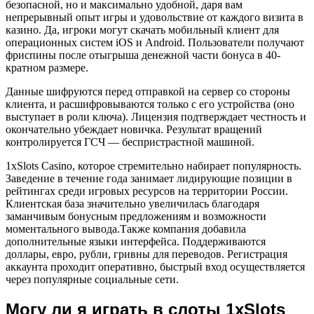
безопасной, но и максимально удобной, даря вам
непрерывный опыт игры и удовольствие от каждого визита в
казино. Да, игроки могут скачать мобильный клиент для
операционных систем iOS и Android. Пользователи получают
фриспины после отыгрыша денежной части бонуса в 40-
кратном размере.
Данные шифруются перед отправкой на сервер со стороны
клиента, и расшифровываются только с его устройства (оно
выступает в роли ключа). Лицензия подтверждает честность и
окончательно убеждает новичка. Результат вращений
контролируется ГСЧ — беспристрастной машиной.
1xSlots Casino, которое стремительно набирает популярность.
Заведение в течение года занимает лидирующие позиции в
рейтингах среди игровых ресурсов на территории России.
Клиентская база значительно увеличилась благодаря
заманчивым бонусным предложениям и возможности
моментального вывода.Также компания добавила
дополнительные языки интерфейса. Поддерживаются
доллары, евро, рубли, гривны для переводов. Регистрация
аккаунта проходит оперативно, быстрый вход осуществляется
через популярные социальные сети.
Могу ли я играть в слоты 1xSlots