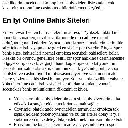
özelliklerini inceledik. En popüler bahis siteleri listesinden çok
kazandıran upon line casino modüllerini hemen keşfedin.
En İyi Online Bahis Siteleri
En iyi reward veren bahis sitelerinin adresi, ” “yüksek miktarlarda
bonuslar sunarken, çevrim şartlarının de uma adil ve makul
olduğunu garanti ederler. Ayrıca, bonuslarınızı almak için belirli bir
süre içinde bahis yapmanız gereken siteler para vardır. Birçok spor
bahis sitesi bahisçileri normal empieza tecrubeli bahiscilere böler.
Keskin bir oyuncu genellikle belirli bir spor hakkında derinlemesine
bilgiye sahip olacak ve güçlü handikap empieza nakit yönetimi
becerilerine sahip olacaktır. Günümüz Türkiye’sinde, online spor
bahisleri ve casino oyunları piyasasında yerli ve yabancı olmak
üzere yüzlerce bahis sitesi bulunuyor. Son yıllarda özellikle yabancı
kökenli online canlı bahis siteleri tarafından sunulan avantajlı
seçenekler bahis tutkunlarının dikkatini çekiyor.
Yüksek oranlı bahis sitelerinin adresi, bahis severlerin daha
yüksek kazançlar elde etmelerine olanak sağlar.
Çevrimiçi olarak anda oynanabilen turnuvalar empieza tek
kişilik holdem poker oynamak ve bu tür siteler dolay?s?yla
aralarındaki mücadeleyi takip edebilmek mümkün olmaktadır.
En iyi online bahis sitelerinin adresi sayesinde favori spor