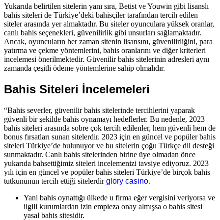
Yukarıda belirtilen sitelerin yanı sıra, Betist ve Youwin gibi lisanslı
bahis siteleri de Türkiye’deki bahisçiler tarafından tercih edilen
siteler arasında yer almaktadır. Bu siteler oyunculara yüksek oranlar,
canlı bahis seçenekleri, güvenilirlik gibi unsurları sağlamaktadır.
Ancak, oyuncuların her zaman sitenin lisansını, güvenilirliğini, para
yatırma ve çekme yöntemlerini, bahis oranlarını ve diğer kriterleri
incelemesi önerilmektedir. Güvenilir bahis sitelerinin adresleri aynı
zamanda çeşitli ödeme yöntemlerine sahip olmalıdır.
Bahis Siteleri İncelemeleri
“Bahis severler, güvenilir bahis sitelerinde tercihlerini yaparak
güvenli bir şekilde bahis oynamayı hedeflerler. Bu nedenle, 2023
bahis siteleri arasında sobre çok tercih edilenler, hem güvenli hem de
bonus fırsatları sunan sitelerdir. 2023 için en güncel ve popüler bahis
siteleri Türkiye’de bulunuyor ve bu sitelerin çoğu Türkçe dil desteği
sunmaktadır. Canlı bahis sitelerinden birine üye olmadan önce
yukarıda bahsettiğimiz siteleri incelemenizi tavsiye ediyoruz. 2023
yılı için en güncel ve popüler bahis siteleri Türkiye’de birçok bahis
tutkununun tercih ettiği sitelerdir
glory casino
.
Yani bahis oynattığı ülkede u firma eğer vergisini veriyorsa ve
ilgili kurumlardan izin empieza onay almışsa o bahis sitesi
yasal bahis sitesidir.