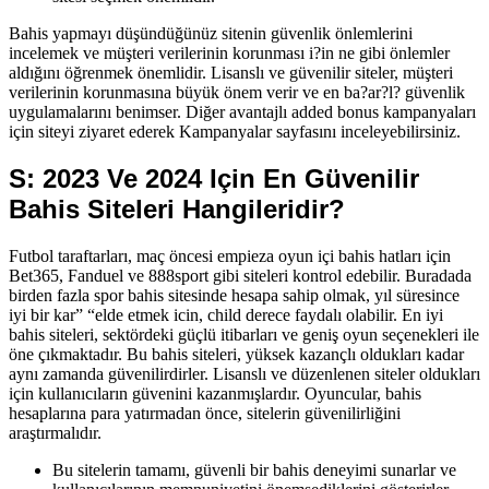
Bahis yapmayı düşündüğünüz sitenin güvenlik önlemlerini
incelemek ve müşteri verilerinin korunması i?in ne gibi önlemler
aldığını öğrenmek önemlidir. Lisanslı ve güvenilir siteler, müşteri
verilerinin korunmasına büyük önem verir ve en ba?ar?l? güvenlik
uygulamalarını benimser. Diğer avantajlı added bonus kampanyaları
için siteyi ziyaret ederek Kampanyalar sayfasını inceleyebilirsiniz.
S: 2023 Ve 2024 Için En Güvenilir
Bahis Siteleri Hangileridir?
Futbol taraftarları, maç öncesi empieza oyun içi bahis hatları için
Bet365, Fanduel ve 888sport gibi siteleri kontrol edebilir. Buradada
birden fazla spor bahis sitesinde hesapa sahip olmak, yıl süresince
iyi bir kar” “elde etmek icin, child derece faydalı olabilir. En iyi
bahis siteleri, sektördeki güçlü itibarları ve geniş oyun seçenekleri ile
öne çıkmaktadır. Bu bahis siteleri, yüksek kazançlı oldukları kadar
aynı zamanda güvenilirdirler. Lisanslı ve düzenlenen siteler oldukları
için kullanıcıların güvenini kazanmışlardır. Oyuncular, bahis
hesaplarına para yatırmadan önce, sitelerin güvenilirliğini
araştırmalıdır.
Bu sitelerin tamamı, güvenli bir bahis deneyimi sunarlar ve