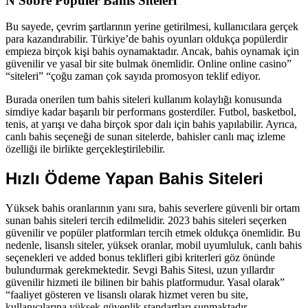
N Sobre Popüler Bahis Siteleri
Bu sayede, çevrim şartlarının yerine getirilmesi, kullanıcılara gerçek
para kazandırabilir. Türkiye’de bahis oyunları oldukça popülerdir
empieza birçok kişi bahis oynamaktadır. Ancak, bahis oynamak için
güvenilir ve yasal bir site bulmak önemlidir. Online online casino”
“siteleri” “çoğu zaman çok sayıda promosyon teklif ediyor.
Burada onerilen tum bahis siteleri kullanım kolaylığı konusunda
simdiye kadar başarılı bir performans gosterdiler. Futbol, basketbol,
tenis, ​​at yarışı ve daha birçok spor dalı için bahis yapılabilir. Ayrıca,
canlı bahis seçeneği de sunan sitelerde, bahisler canlı maç izleme
özelliği ile birlikte gerçekleştirilebilir.
Hızlı Ödeme Yapan Bahis Siteleri
Yüksek bahis oranlarının yanı sıra, bahis severlere güvenli bir ortam
sunan bahis siteleri tercih edilmelidir. 2023 bahis siteleri seçerken
güvenilir ve popüler platformları tercih etmek oldukça önemlidir. Bu
nedenle, lisanslı siteler, yüksek oranlar, mobil uyumluluk, canlı bahis
seçenekleri ve added bonus teklifleri gibi kriterleri göz önünde
bulundurmak gerekmektedir. Sevgi Bahis Sitesi, uzun yıllardır
güvenilir hizmeti ile bilinen bir bahis platformudur. Yasal olarak”
“faaliyet gösteren ve lisanslı olarak hizmet veren bu site,
kullanıcılarına yüksek güvenlik standartları sunmaktadır.