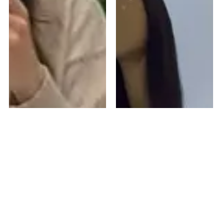
Instagram
Instagram
@studiodelajofficial
@studiodelajofficial