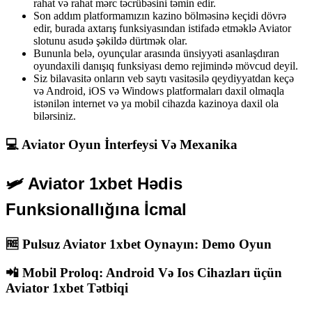
rahat və rahat mərc təcrübəsini təmin edir.
Son addım platformamızın kazino bölməsinə keçidi dövrə
edir, burada axtarış funksiyasından istifadə etməklə Aviator
slotunu asudə şəkildə dürtmək olar.
Bununla belə, oyunçular arasında ünsiyyəti asanlaşdıran
oyundaxili danışıq funksiyası demo rejimində mövcud deyil.
Siz bilavasitə onların veb saytı vasitəsilə qeydiyyatdan keçə
və Android, iOS və Windows platformaları daxil olmaqla
istənilən internet və ya mobil cihazda kazinoya daxil ola
bilərsiniz.
💻 Aviator Oyun İnterfeysi Və Mexanika
🛩 Aviator 1xbet Hədis
Funksionallığına İcmal
🆓 Pulsuz Aviator 1xbet Oynayın: Demo Oyun
📲 Mobil Proloq: Android Və Ios Cihazları üçün
Aviator 1xbet Tətbiqi