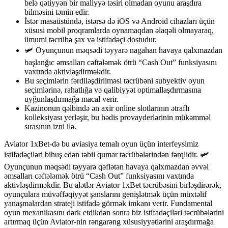
belə qətiyyən bir maliyyə təsiri olmadan oyunu araşdıra
bilməsini təmin edir.
İstər masaüstündə, istərsə də iOS və Android cihazları üçün
xüsusi mobil proqramlarda oynamaqdan əlaqəli olmayaraq,
ümumi təcrübə şax və istifadəçi dostudur.
🛩 Oyunçunun məqsədi təyyarə nagahan havaya qalxmazdan
başlanğıc əmsalları cəftələmək ötrü “Cash Out” funksiyasını
vaxtında aktivləşdirməkdir.
Bu seçimlərin fərdiləşdirilməsi təcrübəni subyektiv oyun
seçimlərinə, rahatlığa və qalibiyyət optimallaşdırmasına
uyğunlaşdırmağa macal verir.
Kazinonun qəlbində ən axir online slotlarının ətraflı
kolleksiyası yerləşir, bu hədis provayderlərinin mükəmməl
sırasının izni ilə.
Aviator 1xBet-də bu aviasiya temalı oyun üçün interfeysimiz
istifadəçiləri bihuş edən təbii qumar təcrübələrindən fərqlidir. 🛩
Oyunçunun məqsədi təyyarə qəflətən havaya qalxmazdan əvvəl
əmsalları cəftələmək ötrü “Cash Out” funksiyasını vaxtında
aktivləşdirməkdir. Bu alətlər Aviator 1xBet təcrübəsini birləşdirərək,
oyunçulara müvəffəqiyyət şanslarını genişlətmək üçün müxtəlif
yanaşmalardan strateji istifadə görmək imkanı verir. Fundamental
oyun mexanikasını dərk etdikdən sonra biz istifadəçiləri təcrübələrini
artırmaq üçün Aviator-nin rəngarəng xüsusiyyətlərini araşdırmağa