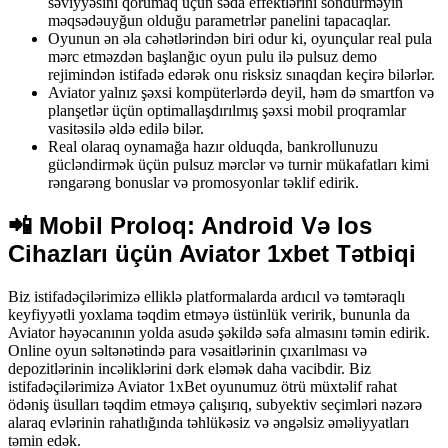
səviyyəsini qorumaq üçün səda effektlərini söndürməyin
məqsədəuyğun olduğu parametrlər panelini tapacaqlar.
Oyunun ən əla cəhətlərindən biri odur ki, oyunçular real pula
mərc etməzdən başlanğıc oyun pulu ilə pulsuz demo
rejimindən istifadə edərək onu risksiz sınaqdan keçirə bilərlər.
Aviator yalnız şəxsi kompüterlərdə deyil, həm də smartfon və
planşetlər üçün optimallaşdırılmış şəxsi mobil proqramlar
vasitəsilə əldə edilə bilər.
Real olaraq oynamağa hazır olduqda, bankrollunuzu
gücləndirmək üçün pulsuz mərclər və turnir mükafatları kimi
rəngarəng bonuslar və promosyonlar təklif edirik.
📲 Mobil Proloq: Android Və Ios
Cihazları üçün Aviator 1xbet Tətbiqi
Biz istifadəçilərimizə elliklə platformalarda ardıcıl və təmtəraqlı
keyfiyyətli yoxlama təqdim etməyə üstünlük veririk, bununla da
Aviator həyəcanının yolda asudə şəkildə səfa almasını təmin edirik.
Online oyun səltənətində para vəsaitlərinin çıxarılması və
depozitlərinin incəliklərini dərk eləmək daha vacibdir. Biz
istifadəçilərimizə Aviator 1xBet oyunumuz ötrü müxtəlif rahat
ödəniş üsulları təqdim etməyə çalışırıq, subyektiv seçimləri nəzərə
alaraq evlərinin rahatlığında təhlükəsiz və əngəlsiz əməliyyatları
təmin edək.