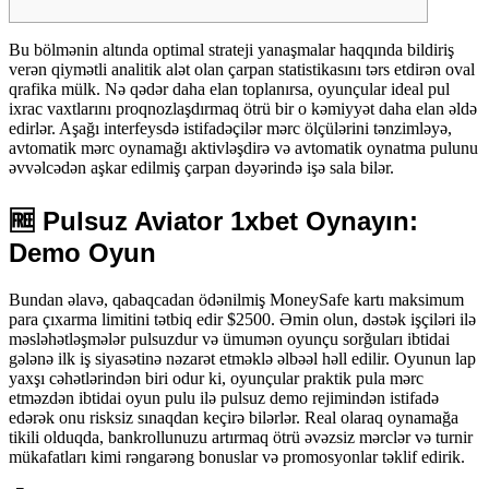
Bu bölmənin altında optimal strateji yanaşmalar haqqında bildiriş
verən qiymətli analitik alət olan çarpan statistikasını tərs etdirən oval
qrafika mülk. Nə qədər daha elan toplanırsa, oyunçular ideal pul
ixrac vaxtlarını proqnozlaşdırmaq ötrü bir o kəmiyyət daha elan əldə
edirlər. Aşağı interfeysdə istifadəçilər mərc ölçülərini tənzimləyə,
avtomatik mərc oynamağı aktivləşdirə və avtomatik oynatma pulunu
əvvəlcədən aşkar edilmiş çarpan dəyərində işə sala bilər.
🆓 Pulsuz Aviator 1xbet Oynayın:
Demo Oyun
Bundan əlavə, qabaqcadan ödənilmiş MoneySafe kartı maksimum
para çıxarma limitini tətbiq edir $2500. Əmin olun, dəstək işçiləri ilə
məsləhətləşmələr pulsuzdur və ümumən oyunçu sorğuları ibtidai
gələnə ilk iş siyasətinə nəzarət etməklə əlbəəl həll edilir. Oyunun lap
yaxşı cəhətlərindən biri odur ki, oyunçular praktik pula mərc
etməzdən ibtidai oyun pulu ilə pulsuz demo rejimindən istifadə
edərək onu risksiz sınaqdan keçirə bilərlər. Real olaraq oynamağa
tikili olduqda, bankrollunuzu artırmaq ötrü əvəzsiz mərclər və turnir
mükafatları kimi rəngarəng bonuslar və promosyonlar təklif edirik.