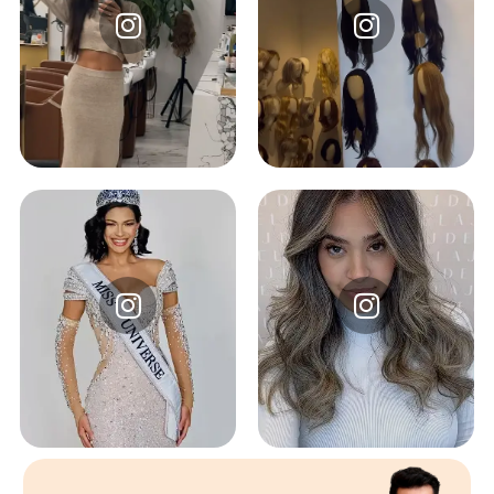
Instagram
Instagram
@studiodelajofficial
@studiodelajofficial
Instagram
Instagram
@studiodelajofficial
@studiodelajofficial