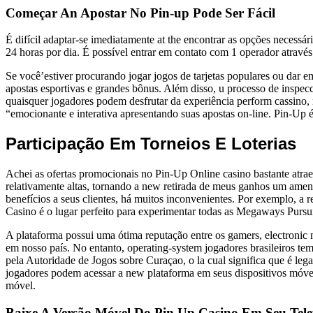
Começar An Apostar No Pin-up Pode Ser Fácil
É difícil adaptar-se imediatamente at the encontrar as opções necessá
24 horas por dia. É possível entrar em contato com 1 operador através 
Se você’estiver procurando jogar jogos de tarjetas populares ou dar e
apostas esportivas e grandes bônus. Além disso, u processo de inspec
quaisquer jogadores podem desfrutar da experiência perform cassino,
“emocionante e interativa apresentando suas apostas on-line. Pin-Up
Participação Em Torneios E Loterias
Achei as ofertas promocionais no Pin-Up Online casino bastante atraen
relativamente altas, tornando a new retirada de meus ganhos um amen
benefícios a seus clientes, há muitos inconvenientes. Por exemplo, a 
Casino é o lugar perfeito para experimentar todas as Megaways Pursu
A plataforma possui uma ótima reputação entre os gamers, electronic m
em nosso país. No entanto, operating-system jogadores brasileiros te
pela Autoridade de Jogos sobre Curaçao, o la cual significa que é leg
jogadores podem acessar a new plataforma em seus dispositivos móvei
móvel.
Baixe A Versão Móvel Do Pin Up Casino Em Seu Tele