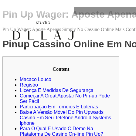
Pin Up Wager: Aposte Apena
Pin Up Wager: Aposte Apenas Simply No Cassino Online Mais Confi
Pinup Cassino Online Em No
Content
Macaco Louco
Registro
Licença E Medidas De Segurança
Começar A Great Apostar No Pin-up Pode
Ser Fácil
Participação Em Torneios E Loterias
Baixe A Versão Móvel Do Pin Upwards
Casino Em Seu Telefone Android Systems
Iphone
Para O Qual É Usado O Demo Na
Plataforma De Casino On-line Pin Up?