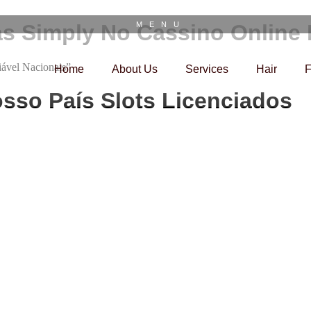
s Simply No Cassino Online 
MENU
ável Nacionais”
Home
About Us
Services
Hair
F
sso País Slots Licenciados