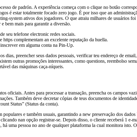
rocesso de padrón. A experiência começa com o clique no botão corresp
s é estar totalmente focado zero jogo. É por isso que an administraç
ting-system ativos dos jogadores. O que atraiu milhares de usuários fo
r e bem mais para garantir a diversão.
 seu telefone electronic redes sociais.
 e https complementam an excelente reputação da huella.
on inscrever em alguma conta na Pin-Up.
s dias, preencher seus dados pessoais, verificar teu endereço de email,
existem outras promoções interessantes, como questions, reembolso sem
tável das máquinas caça-níqueis.
 oficiais. Antes para processar a transação, preencha os campos vazios 
rmações. Também deve decretar cópias de teus documentos de identidade
unt Status” (Status da conta).
 populares e também usuais, garantindo a new preservação dos dados 
o clicando nan opção registrar-se. Depois disso, o cliente receberá 1 e-m
nto, há uma pessoa no ano de qualquer plataforma la cual monitora isto. 