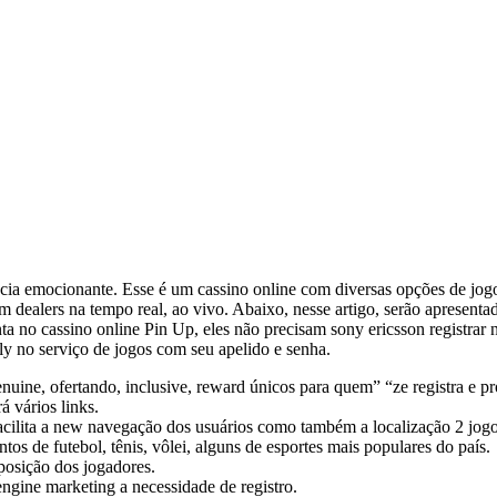
ncia emocionante. Esse é um cassino online com diversas opções de jog
 dealers na tempo real, ao vivo. Abaixo, nesse artigo, serão apresentad
ta no cassino online Pin Up, eles não precisam sony ericsson registrar
ly no serviço de jogos com seu apelido e senha.
enuine, ofertando, inclusive, reward únicos para quem” “ze registra e 
á vários links.
facilita a new navegação dos usuários como também a localização 2 jog
tos de futebol, tênis, vôlei, alguns de esportes mais populares do país.
posição dos jogadores.
engine marketing a necessidade de registro.