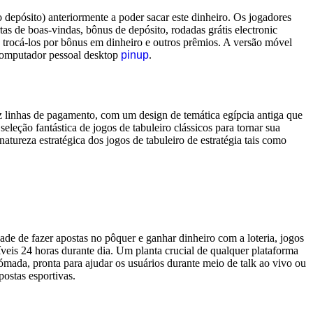
 depósito) anteriormente a poder sacar este dinheiro. Os jogadores
as de boas-vindas, bônus de depósito, rodadas grátis electronic
 trocá-los por bônus em dinheiro e outros prêmios. A versão móvel
 computador pessoal desktop
pinup
.
dez linhas de pagamento, com um design de temática egípcia antiga que
leção fantástica de jogos de tabuleiro clássicos para tornar sua
atureza estratégica dos jogos de tabuleiro de estratégia tais como
de de fazer apostas no pôquer e ganhar dinheiro com a loteria, jogos
veis 24 horas durante dia. Um planta crucial de qualquer plataforma
dómada, pronta para ajudar os usuários durante meio de talk ao vivo ou
ostas esportivas.