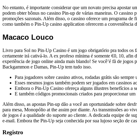
No entanto, é importante considerar que um novato precisa apostar um 
podem obter bônus no cassino Pin-up de várias maneiras. O cassino pr
promoções sazonais. Além disso, o cassino oferece um programa de fid
como também o Pin-Up casino application oferecem a conveniência de 
Macaco Louco
Livro para Sol no Pin-Up Casino é um jogo obrigatório pra todos os fã
certamente irá cativá-lo. A ex profeso mínima é somente €0, 10, afin 
experiência de jogo online ainda mais blando! Se você’é fã de jogos pa
Backgammon e Damas, Pin-Up tem tudo isso.
Para jogadores sobre cassino ativos, rodadas grátis são sempre 
Esses mesmos jogos também podem ser jogados em cassinos ao f
Embora o Pin-Up Casino ofereça alguns illustres benefícios a se
E também códigos promocionais criados para proporcionar um
Além disso, as apostas Pin-up dão a você an oportunidade sobre desfr
para mesa, Monopólio at the assim por diante. As transmissões ao viv
de jogos é a qualidade do suporte ao cliente. A dedicada equipe de su
e-mail. Embora the Pin-Up seja conhecida por sua lujoso seção de cas
Registro