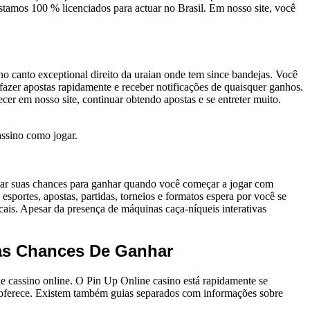
estamos 100 % licenciados para actuar no Brasil. Em nosso site, você
 no canto exceptional direito da uraian onde tem since bandejas. Você
 fazer apostas rapidamente e receber notificações de quaisquer ganhos.
er em nosso site, continuar obtendo apostas e se entreter muito.
assino como jogar.
entar suas chances para ganhar quando você começar a jogar com
portes, apostas, partidas, torneios e formatos espera por você se
cais. Apesar da presença de máquinas caça-níqueis interativas
as Chances De Ganhar
de cassino online. O Pin Up Online casino está rapidamente se
il oferece. Existem também guias separados com informações sobre