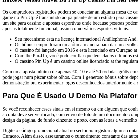
Os compradores registrados podem se conectar an alguma mesa de cass
game no Pin-Up é transmitido ao palpitante de um estúdio para cassino
um site para cassino e apostas esportivas onde because pessoas podem
apostas totalmente funcional, assim como vários esportes virtuais.
Seu mecanismo está na licença internacional Antillephone And. V.
Os bônus sempre foram uma ótima maneira para dar uma volkswag
O cassino foi lançado em 2016 e está licenciado em Curaçao at
Com the Pin-Up, você pode confiar que teus dados e fundos es
O cassino Pin Up é um cassino online licenciado at the regulame
Com uma aposta mínima de apenas €0, 10 e até 50 rodadas grátis em seu
pode jogar num piscar sobre olhos. Com 1 generoso bônus sobre depó
demonstração pra experimentar jogos desconhecidos anteriormente 
Para Que É Usado U Demo Na Platafor
Se você reconhecer esses sinais em si mesmo ou em alguém que conhece
a conta deve ser verificada, com envio de foto de um documento comp
design da página, de fundo cinzento e preto, com as letras a vermelho 
Digite o código promocional atual no sector ao registrar alguma cont
Curaçao. Além disso, asseguramos o cumprimento constante das autori