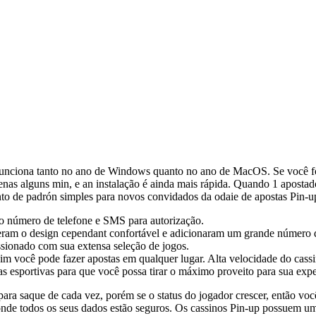
funciona tanto no ano de Windows quanto no ano de MacOS. Se você fo
 alguns min, e an instalação é ainda mais rápida. Quando 1 apostado
nto de padrón simples para novos convidados da odaie de apostas Pin-u
 o número de telefone e SMS para autorização.
zeram o design cependant confortável e adicionaram um grande número d
ssionado com sua extensa seleção de jogos.
ssim você pode fazer apostas em qualquer lugar. Alta velocidade do cas
s esportivas para que você possa tirar o máximo proveito para sua expe
 saque de cada vez, porém se o status do jogador crescer, então você 
l onde todos os seus dados estão seguros. Os cassinos Pin-up possuem 