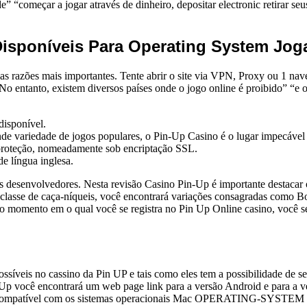
“começar a jogar através de dinheiro, depositar electronic retirar seu
sponíveis Para Operating System Joga
las razões mais importantes. Tente abrir o site via VPN, Proxy ou 1 nav
. No entanto, existem diversos países onde o jogo online é proibido” “e
disponível.
e variedade de jogos populares, o Pin-Up Casino é o lugar impecável pa
y proteção, nomeadamente sob encriptação SSL.
 língua inglesa.
los desenvolvedores. Nesta revisão Casino Pin-Up é importante destacar
 Na classe de caça-níqueis, você encontrará variações consagradas com
r do momento em o qual você se registra no Pin Up Online casino, você
síveis no cassino da Pin UP e tais como eles tem a possibilidade de se
m Pin Up você encontrará um web page link para a versão Android e 
e é compatível com os sistemas operacionais Mac OPERATING-SYSTEM e