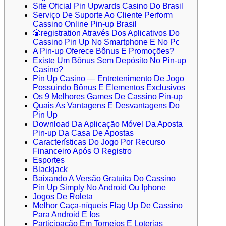
Site Oficial Pin Upwards Casino Do Brasil
Serviço De Suporte Ao Cliente Perform
Cassino Online Pin-up Brasil
🎲registration Através Dos Aplicativos Do
Cassino Pin Up No Smartphone E No Pc
A Pin-up Oferece Bônus E Promoções?
Existe Um Bônus Sem Depósito No Pin-up
Casino?
Pin Up Casino — Entretenimento De Jogo
Possuindo Bônus E Elementos Exclusivos
Os 9 Melhores Games De Cassino Pin-up
Quais As Vantagens E Desvantagens Do
Pin Up
Download Da Aplicação Móvel Da Aposta
Pin-up Da Casa De Apostas
Características Do Jogo Por Recurso
Financeiro Após O Registro
Esportes
Blackjack
Baixando A Versão Gratuita Do Cassino
Pin Up Simply No Android Ou Iphone
Jogos De Roleta
Melhor Caça-níqueis Flag Up De Cassino
Para Android E Ios
Participação Em Torneios E Loterias