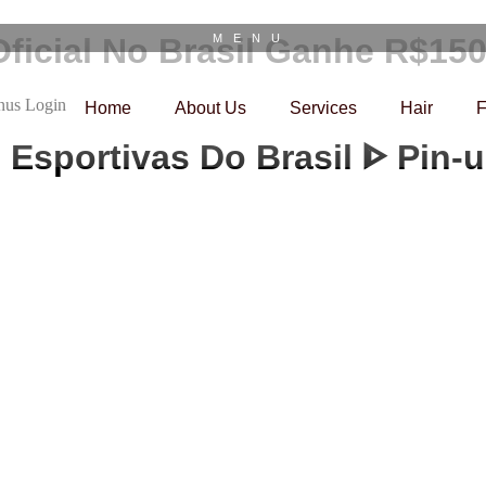
Oficial No Brasil Ganhe R$15
MENU
nus Login
Home
About Us
Services
Hair
F
Esportivas Do Brasil ᐈ Pin-