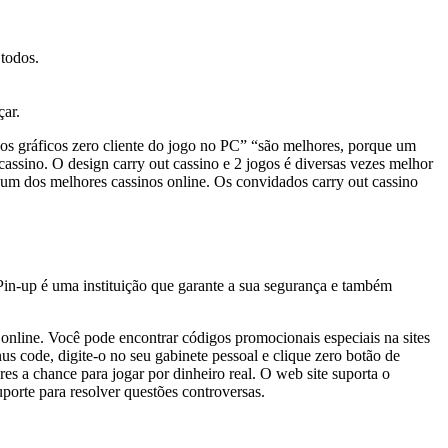
 todos.
çar.
os gráficos zero cliente do jogo no PC” “são melhores, porque um
assino. O design carry out cassino e 2 jogos é diversas vezes melhor
m um dos melhores cassinos online. Os convidados carry out cassino
Pin-up é uma instituição que garante a sua segurança e também
 online. Você pode encontrar códigos promocionais especiais na sites
us code, digite-o no seu gabinete pessoal e clique zero botão de
s a chance para jogar por dinheiro real. O web site suporta o
orte para resolver questões controversas.