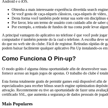
Android e o iOS.
Obtenha a mais interessante experiência divertida search engin
Se você gosta de caça-níqueis clássicos, caça-níqueis de vídeo,
Desta forma você também pode tentar sua sorte em disciplinas e
Por favor, leia um termo de usuário com cuidado afin de saber
Por exemplo, a retirada de fundos de tua conta pode levar algum
A principal vantagem do aplicativo no telefone é que você pode joga
computador é também potente do la cual o telefone. A escolha deve se
do que no web site do clube. Fácil de registrar. Retiradas rápidas de
podem baixar facilmente qualquer aplicativo Pin Up instalando-os em 
Como Funciona O Pin-up?
O modo grátis é alguma ótima oportunidade afin de desenvolver suas 
fornece acesso an legais jogos de apostas. O trabalho do clube é total
Esta forma totalmente gratis de permitir games está disponível afin d
especializados para receber bônus search engine optimization depósito
ativação. Recentemente eu tive an oportunidade de fazer uma avaliaçã
certificado SSL, que aumenta a segurança de dados pessoais de jogad
Mais Populares