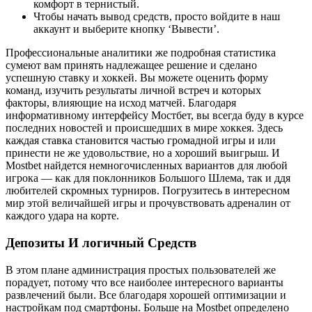
комфорт в тернистый.
Чтобы начать вывод средств, просто войдите в наш
аккаунт и выберите кнопку ‘Вывести’.
Профессиональные аналитики же подробная статистика
сумеют вам принять надлежащее решение и сделано
успешную ставку и хоккей. Вы можете оценить форму
команд, изучить результаты личной встреч и которых
факторы, влияющие на исход матчей. Благодаря
информативному интерфейсу Мостбет, вы всегда буду в курсе
последних новостей и происшедших в мире хоккея. Здесь
каждая ставка становится частью громадной игры и или
принести не же удовольствие, но а хороший выигрыш. И
Mostbet найдется немногочисленных вариантов для любой
игрока — как для поклонников Большого Шлема, так и ддя
любителей скромных турниров. Погрузитесь в интересном
мир этой величайшей игры и прочувствовать адреналин от
каждого удара на корте.
Депозиты И логичный Средств
В этом плане администрация простых пользователей же
порадует, потому что все наиболее интересного варианты
развлечений были. Все благодаря хорошей оптимизации и
настройкам под смартфоны. Больше на Mostbet определено