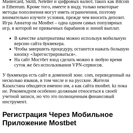
Mastercard, Skrill, Neteller и цифровых валют, таких как Bitcoin
и Ethereum. Кроме того, имеете в виду, только некоторые
методы пополнения могут иметь ограничения, поэтому
внимательно изучите условия, прежде чем вносить депозит.
Игра Авиатор на Mostbet – одна одним самых популярных
игр, в которой не привычных барабанов и линий выплат.
В качестве альтернативы можно используя мобильную
версию сайта букмекера.
Чтобы завершить процедуру, останется нажать большую
кнопку «Зарегистрироваться».
На сайт Мостбет вход сделать можно в любую время
суток же без использования VPN-сервисов.
У букмекера есть сайт в доменной зоне. com, переведенный на
несколько языков, в том числе и на русские. Жители
Казахстана обходятся именно им, а как сайта mostbet. kz пока
не. Рекомендуем особенно должным относиться к своей
учетной записи, но что это полноценным финансовый
инструмент.
Регистрация Через Мобильное
Приложение Mostbet