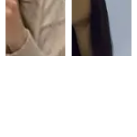
Instagram
Instagram
@studiodelajofficial
@studiodelajofficial