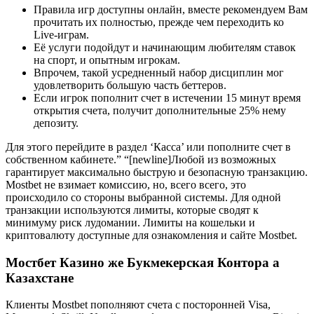
Правила игр доступны онлайн, вместе рекомендуем Вам
прочитать их полностью, прежде чем переходить ко
Live-играм.
Её услуги подойдут и начинающим любителям ставок
на спорт, и опытным игрокам.
Впрочем, такой усредненный набор дисциплин мог
удовлетворить большую часть беттеров.
Если игрок пополнит счет в истечении 15 минут время
открытия счета, получит дополнительные 25% нему
депозиту.
Для этого перейдите в раздел ‘Касса’ или пополните счет в
собственном кабинете.” “[newline]Любой из возможных
гарантирует максимально быструю и безопасную транзакцию.
Mostbet не взимает комиссию, но, всего всего, это
происходило со стороны выбранной системы. Для одной
транзакции используются лимиты, которые сводят к
минимуму риск лудомании. Лимиты на кошельки и
криптовалюту доступные для ознакомления и сайте Mostbet.
Мостбет Казино же Букмекерская Контора а
Казахстане
Клиенты Mostbet пополняют счета с посторонней Visa,