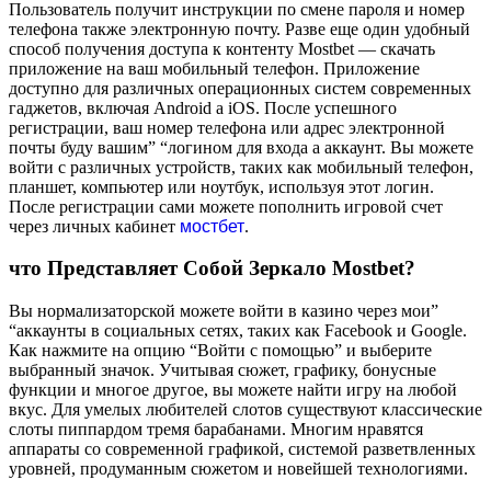
Пользователь получит инструкции по смене пароля и номер
телефона также электронную почту. Разве еще один удобный
способ получения доступа к контенту Mostbet — скачать
приложение на ваш мобильный телефон. Приложение
доступно для различных операционных систем современных
гаджетов, включая Android а iOS. После успешного
регистрации, ваш номер телефона или адрес электронной
почты буду вашим” “логином для входа а аккаунт. Вы можете
войти с различных устройств, таких как мобильный телефон,
планшет, компьютер или ноутбук, используя этот логин.
После регистрации сами можете пополнить игровой счет
через личных кабинет
мостбет
.
что Представляет Собой Зеркало Mostbet?
Вы нормализаторской можете войти в казино через мои”
“аккаунты в социальных сетях, таких как Facebook и Google.
Как нажмите на опцию “Войти с помощью” и выберите
выбранный значок. Учитывая сюжет, графику, бонусные
функции и многое другое, вы можете найти игру на любой
вкус. Для умелых любителей слотов существуют классические
слоты пиппардом тремя барабанами. Многим нравятся
аппараты со современной графикой, системой разветвленных
уровней, продуманным сюжетом и новейшей технологиями.