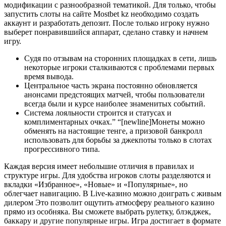
модификации с разнообразной тематикой. Для только, чтобы
запустить слоты на сайте Mostbet kz необходимо создать
аккаунт и разработать депозит. После только игроку нужно
выберет понравившийся аппарат, сделано ставку и начнем
игру.
Судя по отзывам на сторонних площадках в сети, лишь
некоторые игроки сталкиваются с проблемами первых
время вывода.
Центральное часть экрана постоянно обновляется
анонсами предстоящих матчей, чтобы пользователи
всегда были и курсе наиболее знаменитых событий.
Система лояльности строится и статусах и
комплиментарных очках.” “[newline]Монеты можно
обменять на настоящие тенге, а призовой банкролл
использовать для борьбы за джекпоты только в слотах
прогрессивного типа.
Каждая версия имеет небольшие отличия в правилах и
структуре игры. Для удобства игроков слоты разделяются и
вкладки «Избранное», «Новые» и «Популярные», но
облегчает навигацию. В Live-казино можно доиграть с живым
дилером Это позволит ощутить атмосферу реального казино
прямо из особняка. Вы сможете выбрать рулетку, блэкджек,
баккару и другие популярные игры. Игра достигает в формате