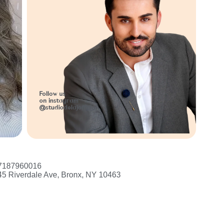
l
Follow us
on instagram
@studiodelajofficial
7187960016
45 Riverdale Ave, Bronx, NY 10463