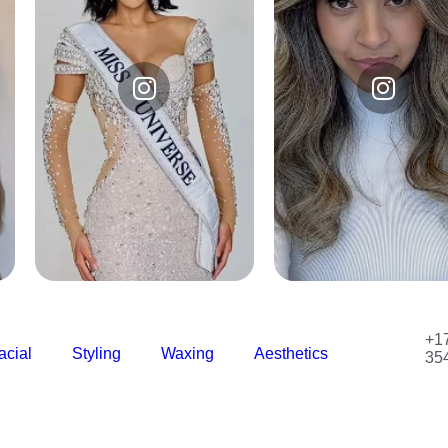
Instagram
Instagram
@studiodelajofficial
@studiodelajofficia
+1
acial
Styling
Waxing
Aesthetics
35