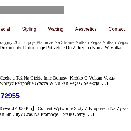
acial
Styling
Waxing
Aesthetics
Contact
cyjny 2021 Opcje Płatnicze Na Stronie Vulkan Vegas Vulkan Vegas
okumenty I Informacje Potrzebne Do Założenia Konta W Vulkan
Czekają Też Na Ciebie Inne Bonusy! Krótko O Vulkan Vegas
worzyć Périphérie Gracza W Vulkan Vegas? Selekcja […]
 72955
 I Reward 4000 Pln】 Content Wytworne Stoły Z Krupierem Na Żywo
 Sin City? Czas Na Promocje – Stałe Oferty […]