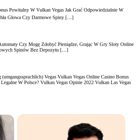
Bonus Powitalny W Vulkan Vegas Jak Grać Odpowiedzialnie W
uchła Głowa Czy Darmowe Spiny […]
Automaty Czy Mogę Zdobyć Pieniądze, Grając W Gry Sloty Online
mowych Spinów Bez Depozytu […]
g (umgangssprachlich) Vegas Vulkan Vegas Online Casino Bonus
 Legalne W Polsce? Vulkan Vegas Opinie 2022 Vulkan Las Vegas