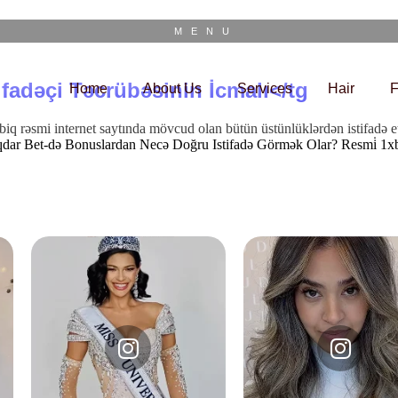
MENU
tifadəçi Təcrübəsinin İcmalı</tg
Home
About Us
Services
Hair
F
ıTətbiq rəsmi internet saytında mövcud olan bütün üstünlüklərdən istifad
r Bet-də Bonuslardan Necə Doğru Istifadə Görmək Olar? Resmi̇ 1xbet Tür
Instagram
Instagram
@studiodelajofficial
@studiodelajofficia