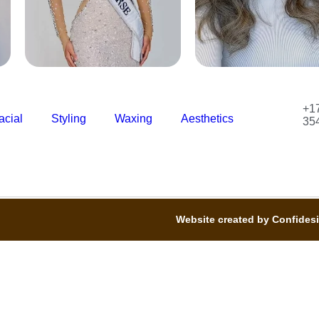
+1
acial
Styling
Waxing
Aesthetics
35
Website created by Confides