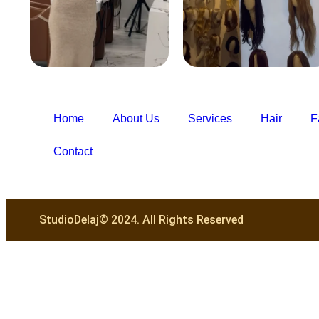
Home
About Us
Services
Hair
F
Contact
StudioDelaj© 2024. All Rights Reserved