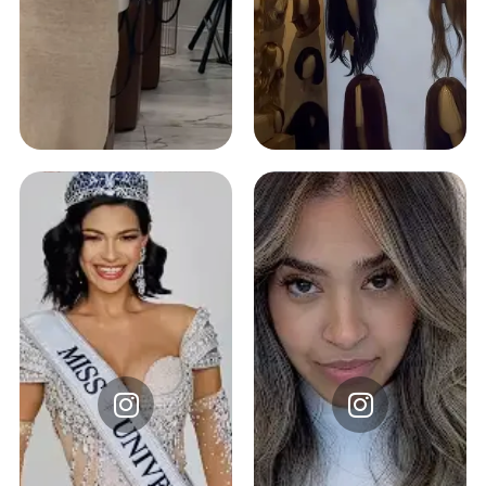
Instagram
Instagram
@studiodelajofficial
@studiodelajofficial