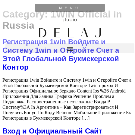
MENU
Category:
1WIN Official In
Russia
Регистрация 1win Войдите и
Систему 1win и Откройте Счет а
Этой Глобальной Букмекерской
Контор
Регистрация 1win Войдите и Систему 1win и Откройте Счет а
Этой Глобальной Букмекерской Конторе 1win проход И
Регистрация Официальное Зеркало Content Ios %26 Android
Приложения Для Залива Трафика Решение Проблем а
Поддержка Распространенные неотложные Входа В
Систему%3A In Аргентина – Как Зарегистрироваться И
Получить Бонус По Коду Betmore Мобильное Приложение Бк
Регистрация в Букмекерской Конторе […]
Вход и Официальный Сайт