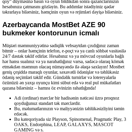
qoy” düyməsinə basın və oyun bitdikdən sonra qazanclarınızın
hesabınıza çatmasını gözləyin. Bu addımlar istədiyiniz qədər
təkrarlaya bilərsiniz, həmçinin oyun və rejimləri dəyişə bilərsiniz.
Azerbaycanda MostBet AZE 90
bukmeker kontorunun icmalı
Müştəri məmnuniyyətinə sadiqlik vebsaytdan çıxdığınız zaman
bitmir – onlar həmçinin telefon, e-poçt və ya canlı söhbət vasitəsilə
24/7 dəstək təklif edirlər. Hesabınız və ya mövcud oyunlarla bağlı
hər hansı sualınız və ya narahatlığınız varsa, sadəcə olaraq kömək
etməkdən məmnun olacaq nümayəndə ilə əlaqə saxlayın! Mostbet
geniş çeşiddə maraqlı oyunlar, səxavətli ödənişlər və təhlükəsiz
ödəniş seçimləri təklif edir. Gündəlik turnirlər və lotereyalarla
özünüzü ən yaxşı oyunçu kimi sübut edə və real pul mükafatları
qazana bilərsiniz – hamısı öz evinizin rahatlığında!
Adi (ordinar) mərclər bir hadisənin nəticəsi üzrə proqnoz
qoyduğunuz standart tək mərclərdir.
Bu, məlumatlarınızın və maliyyənizin təhlükəsizliyini təmin
edəcək.
Bu kateqoriyada siz Playson, Spinomenal, Pragmatic Play, 3
OAKS, Endorphina, LEAP, GALAXYS, MASCOT
GAMING və s.