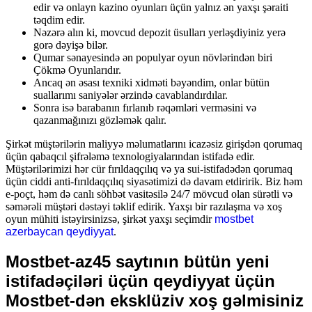
edir və onlayn kazino oyunları üçün yalnız ən yaxşı şəraiti
təqdim edir.
Nəzərə alın ki, movcud depozit üsulları yerləşdiyiniz yerə
gorə dəyişə bilər.
Qumar sənayesində ən populyar oyun növlərindən biri
Çökmə Oyunlarıdır.
Ancaq ən əsası texniki xidməti bəyəndim, onlar bütün
suallarımı saniyələr ərzində cavablandırdılar.
Sonra isə barabanın fırlanıb rəqəmləri verməsini və
qazanmağınızı gözləmək qalır.
Şirkət müştərilərin maliyyə məlumatlarını icazəsiz girişdən qorumaq
üçün qabaqcıl şifrələmə texnologiyalarından istifadə edir.
Müştərilərimizi hər cür fırıldaqçılıq və ya sui-istifadədən qorumaq
üçün ciddi anti-fırıldaqçılıq siyasətimizi də davam etdiririk. Biz həm
e-poçt, həm də canlı söhbət vasitəsilə 24/7 mövcud olan sürətli və
səmərəli müştəri dəstəyi təklif edirik. Yaxşı bir razılaşma və xoş
oyun mühiti istəyirsinizsə, şirkət yaxşı seçimdir
mostbet
azerbaycan qeydiyyat
.
Mostbet-az45 saytının bütün yeni
istifadəçiləri üçün qeydiyyat üçün
Mostbet-dən eksklüziv xoş gəlmisiniz