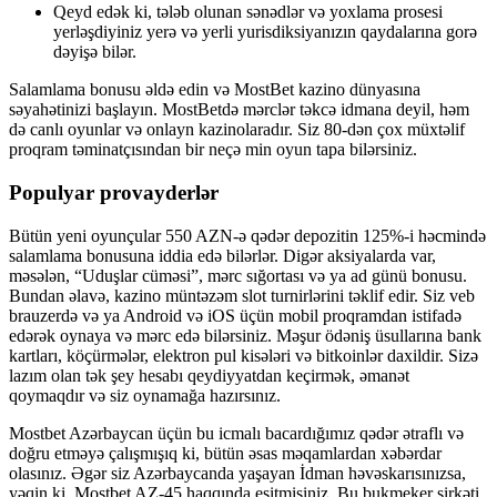
Qeyd edək ki, tələb olunan sənədlər və yoxlama prosesi
yerləşdiyiniz yerə və yerli yurisdiksiyanızın qaydalarına gorə
dəyişə bilər.
Salamlama bonusu əldə edin və MostBet kazino dünyasına
səyahətinizi başlayın. MostBetdə mərclər təkcə idmana deyil, həm
də canlı oyunlar və onlayn kazinolaradır. Siz 80-dən çox müxtəlif
proqram təminatçısından bir neçə min oyun tapa bilərsiniz.
Populyar provayderlər
Bütün yeni oyunçular 550 AZN-ə qədər depozitin 125%-i həcmində
salamlama bonusuna iddia edə bilərlər. Digər aksiyalarda var,
məsələn, “Uduşlar cüməsi”, mərc sığortası və ya ad günü bonusu.
Bundan əlavə, kazino müntəzəm slot turnirlərini təklif edir. Siz veb
brauzerdə və ya Android və iOS üçün mobil proqramdan istifadə
edərək oynaya və mərc edə bilərsiniz. Məşur ödəniş üsullarına bank
kartları, köçürmələr, elektron pul kisələri və bitkoinlər daxildir. Sizə
lazım olan tək şey hesabı qeydiyyatdan keçirmək, əmanət
qoymaqdır və siz oynamağa hazırsınız.
Mostbet Azərbaycan üçün bu icmalı bacardığımız qədər ətraflı və
doğru etməyə çalışmışıq ki, bütün əsas məqamlardan xəbərdar
olasınız. Əgər siz Azərbaycanda yaşayan İdman həvəskarısınızsa,
yəqin ki, Mostbet AZ-45 haqqında eşitmisiniz. Bu bukmeker şirkəti,