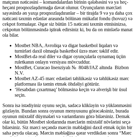
matçının nəticəsini – komandalardan birinin qələbəsini və ya heç-
heçəni proqnozlaşdırmağa dəvət olunur. Oyunçuların mərcləri
sayəsində ən yaxşı proqnozlaşdıranlar – bir tirajda 9 və ya daha çox
nəticəni təxmin edənlər arasında bölünən mükafat fondu (hovuz) və
cekpot formalaşır. Əgər siz bütün 15 nəticəni təxmin etmisinizsə,
cekpotun bölünməsində iştirak edirsiniz ki, bu da on minlərlə manat
ola bilər.
Mostbet NBA, Avroliqa və digər basketbol liqaları və
turnirləri daxil olmaqla basketbol üzrə mərc təklif edir.
MostBet-də real diler və digər oyunçularla oynamaq üçün
ruletkanın onlayn versiyası mövcuddur.
MostBet, Curacao lisenziyalı № 8048/JAZ altında Bizbon
N.V.
Mostbet AZ-45 mərc edənləri təhlükəsiz və təhlükəsiz mərc
platforması ilə təmin etmək öhdəliyi götürür.
‘Hesabdan çıxartmaq’ bölməsinə keçin və əlverişli bir üsul
seçin.
Sonra isə istədiyiniz oyunu seçin, sadəcə klikləyin və yüklənməsini
gözləyin. Bundan sonra oyunun menyusunu görəcəksiniz, burada
oyunun müxtəlif düymələri və variantlarını görə bilərsiniz. Demək
olar ki, bütün Mostbet slotlarında mərclərin müxtəlif növlərini seçə
bilərsiniz. Siz mərci seçəndə mərcin məbləğini daxil etmək üçün bir
sahə peyda olacaq. Mərcin məbləğinə qərar verdikdən sonra “Mərc