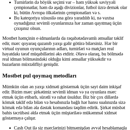
Turnirlərin də böyük seçimi var – həm yüksək səviyyəli
çempionatlar, həm də aşağı divizionlar, futbol üzrə demək olar
ki, bütün Avropa ölkələrinin çempionatları və s.
Bu kateqoriya xüsusilə ona görə yaradılıb ki, nə vaxtsa
oynadığınız sevimli oyunlarınıza hər zaman qayıtmaq üçün
çıxışınız olsun.
Mostbet həmçinin e-idmanlarda da rəqabətədavamlı əmsallar təklif
edir, mərc qoyaraq qazanıb yaxşı gəlir götürə bilərsiniz. Hər bir
virtual oyunun oyunçularının adları, turnirləri və matçları real
həyatdakı tərəf müqabillərini əks etdirir. Əlavə olaraq, bu bölmədə
real idman bölməsindəki olduğu kimi əmsallar yüksəkdir və
bazarların müxtəlifliyi genişdir.
Mostbet pul qoymaq metodları
Mümkün olan ən yaxşı xidməti göstərmək üçün sayt daim inkişaf
edir. Bizim mərc şirkətimiz sevimli idman və ya oyunlara mərc
etmək üçün etibarlı, sürətli və rahat üsuldur. Biz bir çox dillərdə
kömək təklif edə bilən və hesabınızla bağlı hər hansı sualınızda sizə
kömək edə bilən əla dəstək komandası təqdim edirik. Şirkət müsbət
bahis təcrübəsi əldə etmək üçün müştərilərə mükəmməl xidmət
göstərməyə çalışır.
Cash Out ilə siz mərclərinizi bitməmişdən əvvəl hesablamaqla