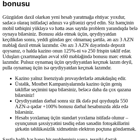
bonusu
Güzgüdən daxil olarkən yeni hesab yaratmağa ehtiyac yoxdur,
sadəcə olaraq istifadəçi adınızı və şifrənizi qeyd edin. Siz həmçinin
mobil tətbiqini yükləyə və hətta əsas saytda problem yarandıqda belə
oynaya bilərsiniz. Bonusu əldə etmək üçün, qeydiyyatdan
keçdikdən sonra, yeddi gündən gec olmamaq şərtilə, ən azı 3 AZN
məbləğ daxil etmək lazımdır. Ən azı 3 AZN dəyərində depozit
qoysanız, o halda kazino onun 125%-ni və 250 frispin təklif edər.
Uduşları çıxartmaqdan əvvəl x60 məbləğində bonusu mərc etmək
lazımdır. Pulsuz oynamaq üçün qeydiyyatdan keçmək lazım deyil,
pulla oynamaq üçün isə qeydiyyatdan keçmək lazımdır.
Kazino yalnız lisenziyalı provayderlərlə əməkdaşlıq edir.
Üstəlik, Mostbet Kampaniyalarında kazino üçün geniş
təkliflər seçimini tapa bilərsiniz, beləcə daha da çox qazana
bilərsiniz!
Qeydiyyatdan dərhal sonra siz ilk dəfə pul qoyduqda 550
AZN-ə qədər +100% bonusu dərhal hesabınızda əldə edə
bilərsiniz.
Hesabı yoxlamaq üçün standart yoxlama istifadə olunur –
oyunçunun şəxsiyyətini təsdiq edən sənədin fotoşəkillərini
şirkətin təhlükəsizlik xidmətinin elektron poçtuna göndərmək.
Saytla bağlı hər hansı bir probleminiz varsa, texniki dəstək