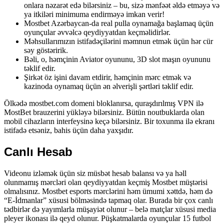
onlara nəzarət edə bilərsiniz – bu, sizə mənfəət əldə etməyə və
ya itkiləri minimuma endirməyə imkan verir!
Mostbet Azərbaycan-da real pulla oynamağa başlamaq üçün
oyunçular əvvəlcə qeydiyyatdan keçməlidirlər.
Məhsullarımızın istifadəçilərini məmnun etmək üçün hər cür
səy göstəririk.
Bəli, o, həmçinin Aviator oyununu, 3D slot maşın oyununu
təklif edir.
Şirkət öz işini davam etdirir, həmçinin mərc etmək və
kazinoda oynamaq üçün ən əlverişli şərtləri təklif edir.
Ölkədə mostbet.com domeni bloklanırsa, quraşdırılmış VPN ilə
MostBet brauzerini yükləyə bilərsiniz. Bütün noutbuklarda olan
mobil cihazların interfeysinə keçə bilərsiniz. Bir toxunma ilə ekranı
istifadə etsəniz, bahis üçün daha yaxşıdır.
Canlı Hesab
Videonu izləmək üçün siz müsbət hesab balansı və ya həll
olunmamış mərcləri olan qeydiyyatdan keçmiş Mostbet müştərisi
olmalısınız. Mostbet esports mərclərini həm ümumi xəttdə, həm də
“E-İdmanlar” xüsusi bölməsində tapmaq olar. Burada bir çox canlı
tədbirlər də yayımlarla müşayiət olunur – belə matçlar xüsusi media
pleyer ikonası ilə qeyd olunur. Püşkatmalarda oyunçular 15 futbol