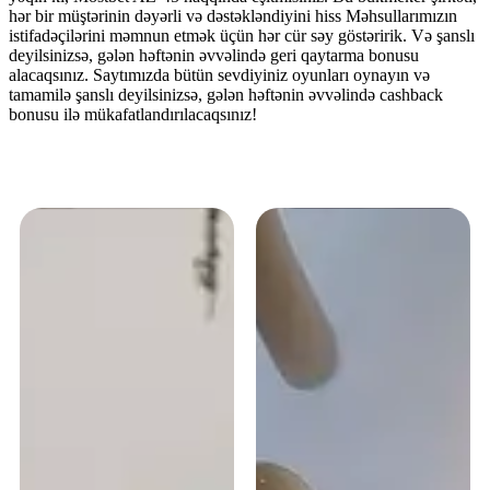
hər bir müştərinin dəyərli və dəstəkləndiyini hiss Məhsullarımızın
istifadəçilərini məmnun etmək üçün hər cür səy göstəririk. Və şanslı
deyilsinizsə, gələn həftənin əvvəlində geri qaytarma bonusu
alacaqsınız. Saytımızda bütün sevdiyiniz oyunları oynayın və
tamamilə şanslı deyilsinizsə, gələn həftənin əvvəlində cashback
bonusu ilə mükafatlandırılacaqsınız!