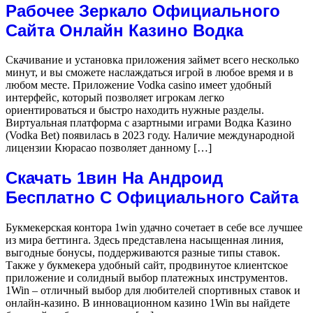
Рабочее Зеркало Официального
Сайта Онлайн Казино Водка
Скачивание и установка приложения займет всего несколько
минут, и вы сможете наслаждаться игрой в любое время и в
любом месте. Приложение Vodka casino имеет удобный
интерфейс, который позволяет игрокам легко
ориентироваться и быстро находить нужные разделы.
Виртуальная платформа с азартными играми Водка Казино
(Vodka Bet) появилась в 2023 году. Наличие международной
лицензии Кюрасао позволяет данному […]
Скачать 1вин На Андроид
Бесплатно С Официального Сайта
Букмекерская контора 1win удачно сочетает в себе все лучшее
из мира беттинга. Здесь представлена насыщенная линия,
выгодные бонусы, поддерживаются разные типы ставок.
Также у букмекера удобный сайт, продвинутое клиентское
приложение и солидный выбор платежных инструментов.
1Win – отличный выбор для любителей спортивных ставок и
онлайн-казино. В инновационном казино 1Win вы найдете