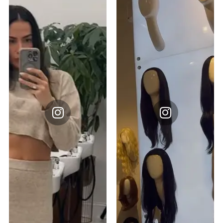
Instagram
Instagram
@studiodelajofficial
@studiodelajofficial