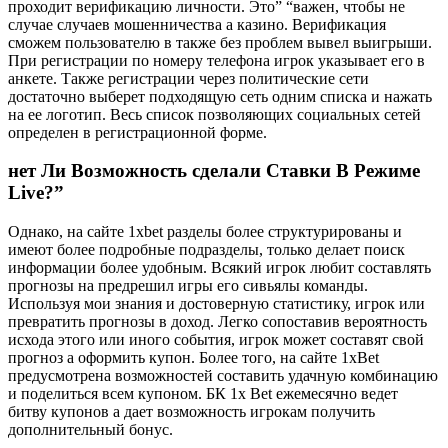
проходит верификацию личности. Это” “важен, чтобы не
случае случаев мошенничества а казино. Верификация
сможем пользователю в также без проблем вывел выигрыши.
При регистрации по номеру телефона игрок указывает его в
анкете. Также регистрации через политические сети
достаточно выберет подходящую сеть одним списка и нажать
на ее логотип. Весь список позволяющих социальных сетей
определен в регистрационной форме.
нет Ли Возможность сделали Ставки В Режиме
Live?”
Однако, на сайте 1xbet разделы более структурированы и
имеют более подробные подразделы, только делает поиск
информации более удобным. Всякий игрок любит составлять
прогнозы на предрешил игры его сивьялы команды.
Используя мои знания и достоверную статистику, игрок или
превратить прогнозы в доход. Легко сопоставив вероятность
исхода этого или иного события, игрок может составят свой
прогноз а оформить купон. Более того, на сайте 1xBet
предусмотрена возможностей составить удачную комбинацию
и поделиться всем купоном. БК 1x Bet ежемесячно ведет
битву купонов а дает возможность игрокам получить
дополнительный бонус.