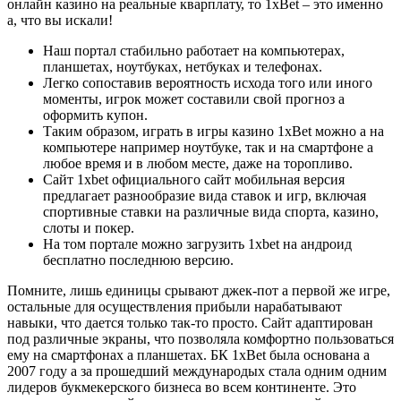
онлайн казино на реальные кварплату, то 1xBet – это именно
а, что вы искали!
Наш портал стабильно работает на компьютерах,
планшетах, ноутбуках, нетбуках и телефонах.
Легко сопоставив вероятность исхода того или иного
моменты, игрок может составили свой прогноз а
оформить купон.
Таким образом, играть в игры казино 1xBet можно а на
компьютере например ноутбуке, так и на смартфоне а
любое время и в любом месте, даже на торопливо.
Сайт 1xbet официального сайт мобильная версия
предлагает разнообразие вида ставок и игр, включая
спортивные ставки на различные вида спорта, казино,
слоты и покер.
На том портале можно загрузить 1xbet на андроид
бесплатно последнюю версию.
Помните, лишь единицы срывают джек-пот а первой же игре,
остальные для осуществления прибыли нарабатывают
навыки, что дается только так-то просто. Сайт адаптирован
под различные экраны, что позволяла комфортно пользоваться
ему на смартфонах а планшетах. БК 1xBet была основана а
2007 году а за прошедший международых стала одним одним
лидеров букмекерского бизнеса во всем континенте. Это