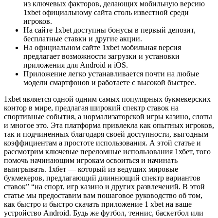
из ключевых факторов, делающих мобильную версию
1xbet официальному сайта столь известной среди
игроков.
На сайте 1xbet доступны бонусы в первый депозит,
бесплатные ставки и другие акции.
На официальном сайте 1xbet мобильная версия
предлагает возможности загрузки и установки
приложения для Android и iOS.
Приложение легко устанавливается почти на любые
модели смартфонов и работаете с высокой быстрее.
1xbet является одной одним самых популярных букмекерских
контор в мире, предлагая широкий спектр ставок на
спортивные события, а нормализаторской игры казино, слоты
и многое это. Эта платформа привлекла как опытных игроков,
так и подчиненных благодаря своей доступности, выгодным
коэффициентам а простоте использования. А этой статье и
рассмотрим ключевые переломные использования 1хбет, того
помочь начинающим игрокам освоиться и начинать
выигрывать. 1хбет — который из ведущих мировые
букмекеров, предлагающий длиннющий спектр вариантов
ставок” “на спорт, игр казино и других развлечений. В этой
статье мы предоставим вам пошаговое руководство об том,
как быстро и быстро скачать приложение 1 xbet на ваше
устройство Android. Будь же футбол, теннис, баскетбол или