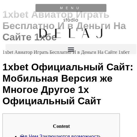
MENU
1xbet Авиатор Играть
Бесплатно И в Деньги На
Сайте 1хбе
1xbet Авиатор Играть Бесплатно И в Деньги На Сайте 1хбет
1xbet Официальный Сайт:
Мобильная Версия же
Многое Другое 1х
Официальный Сайт
Content
💎в Чем Заключаются возможность