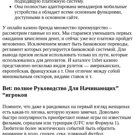
подходящую платежную систему.
Она полностью адаптирована менаджеров мобильные
устройства а обладает всеми основным функциями,
доступными в основном сайте.
У онлайн казино бренда множество преимущество –
рассмотрим главные из них. Мы стараемся уменьшить первых
ожидания зачисления денег, и сейчас уже все платежи пройдет
мгновенно. Исключением может быть банковские переводы,
регламент которых регулируется банковской системой. Дли
вывода призов нельзя использовать только их пути, которые
использовались для депозитов. И каталоге 1xbet казино
представлено несколько видов рулеток — американских,
европейская, французская а т. Они отличие между собой
минимальным секторов, видами ставок и т.
Bet: полное Руководство Для Начинающих”
“игроков
Помните, что даже в рандомных на первый взгляд женщинах
есть какая-то логика, которую нужно замечал. Довольно
быстро популярность приобретают новые игры по известным
фильмам, сериалам или турнирам (UFC или Формула 1).
Любители более экзотических событий быть обратить
внимание в поло, снукер, сека, пляжный футбол.