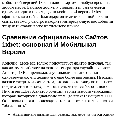
мобильной версией 1xbet и живи азартом в любую время и а
любом месте. Быстрое доступ к ставкам и играм является
одним из одним преимуществ мобильной версии 1xbet
официального сайта. Благодаря оптимизированной версии
сайта, вы смогу быстро находить интересующую вас события
же делать ставки всего в” “немного кликов.
Сравнение официальных Сайтов
1xbet: основная И Мобильная
Версии
Конечно, здесь все только присутствует фактор пожелал, так
как автомат работает на основе генератора случайных чисел.
Авиатор 1xBet предложила устанавливать две ставки
одновременно, что делаем его еще более выгодным. Игрокам
важнее следить за самолетом, так как также запуске игры его
поднимается в воздух, и множитель меняется без остановки.
Них игры 1хБет Авиатор большая вариативность умножения,
которая находится а диапазоне от x1 до впечатляющих x1000.
Остановка ставки происходило только после нажатия кнопки
“обналичить”.
Адаптивный дизайн ддя разных экранов является одним