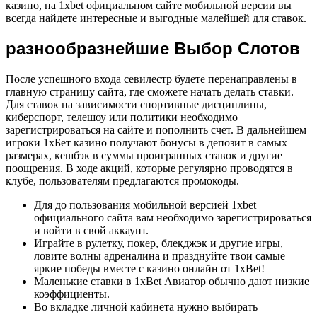
казино, на 1xbet официальном сайте мобильной версии вы
всегда найдете интересные и выгодные малейшей для ставок.
разнообразнейшие Выбор Слотов
После успешного входа севилестр будете перенаправлены в
главную страницу сайта, где сможете начать делать ставки.
Для ставок на зависимости спортивные дисциплины,
киберспорт, телешоу или политики необходимо
зарегистрироваться на сайте и пополнить счет. В дальнейшем
игроки 1хБет казино получают бонусы в депозит в самых
размерах, кешбэк в суммы проигранных ставок и другие
поощрения. В ходе акций, которые регулярно проводятся в
клубе, пользователям предлагаются промокоды.
Для до пользования мобильной версией 1xbet
официального сайта вам необходимо зарегистрироваться
и войти в свой аккаунт.
Играйте в рулетку, покер, блекджэк и другие игры,
ловите волны адреналина и празднуйте твои самые
яркие победы вместе с казино онлайн от 1xBet!
Маленькие ставки в 1xBet Авиатор обычно дают низкие
коэффициенты.
Во вкладке личной кабинета нужно выбирать