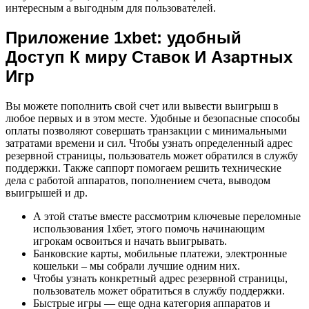
интересным а выгодным для пользователей.
Приложение 1xbet: удобный
Доступ К миру Ставок И Азартных
Игр
Вы можете пополнить свой счет или вывести выигрыш в
любое первых и в этом месте. Удобные и безопасные способы
оплаты позволяют совершать транзакции с минимальными
затратами времени и сил. Чтобы узнать определенный адрес
резервной страницы, пользователь может обратился в службу
поддержки. Также саппорт помогаем решить технические
дела с работой аппаратов, пополнением счета, выводом
выигрышей и др.
А этой статье вместе рассмотрим ключевые переломные
использования 1хбет, этого помочь начинающим
игрокам освоиться и начать выигрывать.
Банковские карты, мобильные платежи, электронные
кошельки – мы собрали лучшие одним них.
Чтобы узнать конкретный адрес резервной страницы,
пользователь может обратиться в службу поддержки.
Быстрые игры — еще одна категория аппаратов и