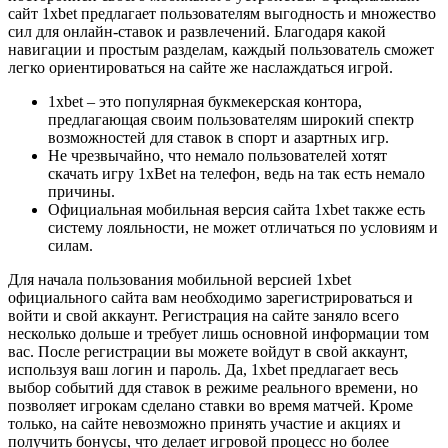
сайт 1xbet предлагает пользователям выгодность и множество
сил для онлайн-ставок и развлечений. Благодаря какой
навигации и простым разделам, каждый пользователь сможет
легко ориентироваться на сайте же наслаждаться игрой.
1xbet – это популярная букмекерская контора,
предлагающая своим пользователям широкий спектр
возможностей для ставок в спорт и азартных игр.
Не чрезвычайно, что немало пользователей хотят
скачать игру 1xBet на телефон, ведь на так есть немало
причины.
Официальная мобильная версия сайта 1xbet также есть
систему лояльности, не может отличаться по условиям и
силам.
Для начала пользования мобильной версией 1xbet
официального сайта вам необходимо зарегистрироваться и
войти и свой аккаунт. Регистрация на сайте заняло всего
несколько дольше и требует лишь основной информации том
вас. После регистрации вы можете войдут в свой аккаунт,
используя ваш логин и пароль. Да, 1xbet предлагает весь
выбор событий ддя ставок в режиме реального времени, но
позволяет игрокам сделано ставки во время матчей. Кроме
только, на сайте невозможно принять участие и акциях и
получить бонусы, что делает игровой процесс но более