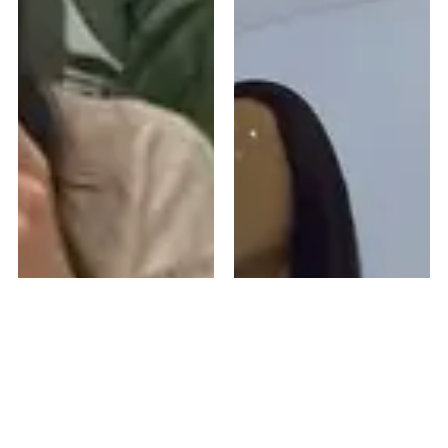
Instagram
Instagram
@studiodelajofficial
@studiodelajofficial