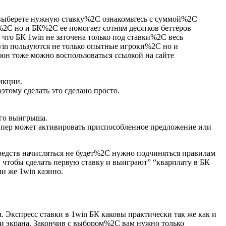
е выберете нужную ставку%2C ознакомьтесь с суммой%2C
%2C но и БК%2C ее помогает сотням десятков беттеров
то БК 1win не заточена только под ставки%2C весь
win пользуются не только опытные игроки%2C но и
он тоже можно воспользоваться ссылкой на сайте
икции.
тому сделать это сделано просто.
его выигрыша.
пер может активировать приспособленное предложение или
едств начисляться не будет%2C нужно подчиняться правилам
 чтобы сделать первую ставку и выиграют” “кварплату в БК
и же 1win казино.
 Экспресс ставки в 1win БК каковы практически так же как и
ти экрана. Закончив с выбором%2C вам нужно только