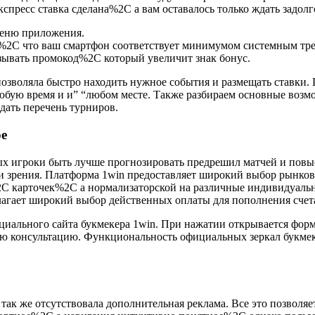
спресс ставка сделана%2C а вам оставалось только ждать задолг
меню приложения.
%2C что ваш смартфон соответствует минимумом системным тр
зывать промокод%2C который увеличит знак бонус.
позволяла быстро находить нужное события и размещать ставки
любую время и и” “любом месте. Также разбираем основные воз
дать перечень турниров.
е
 игроки быть лучше прогнозировать предрешил матчей и повыс
ки зрения. Платформа 1win предоставляет широкий выбор рынков
C карточек%2C а нормализаторской на различные индивидуальны
длагает широкий выбор действенных оплаты для пополнения сче
циального сайта букмекера 1win. При нажатии открывается форм
ю консультацию. Функциональность официальных зеркал букмек
к же отсутствовала дополнительная реклама. Все это позволяет