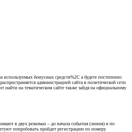
ла используемых бонусных средств%2C а будете постепенно
распространяется администрацией сайта в политической сети
нт найти на тематическом сайте также зайдя на официальному
нимают в двух режимах – до начала события (линия) и по
оветуют попробовать пройдет регистрацию по номеру