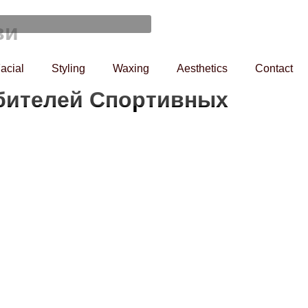
ви
acial
Styling
Waxing
Aesthetics
Contact
бителей Спортивных