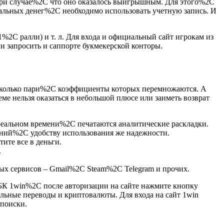
 при случае%2C что оно оказалось выигрышным. Для этого%2C
еальных денег%2C необходимо использовать учетную запись. И
 ралли) и т. л. Для входа и официальный сайт игрокам из
и запросить и саппорте букмекерской конторы.
несколько пари%2C коэффициенты которых перемножаются. А
ме нельзя оказаться в небольшой плюсе или заиметь возврат
реальном времени%2C печатаются аналитические раскладки.
ний%2C удобству использования же надежности.
ите все в деньги.
.
х сервисов – Gmail%2C Steam%2C Telegram и прочих.
 БК 1win%2C после авторизации на сайте нажмите кнопку
ьные переводы и криптовалюты. Для входа на сайт 1win
 поиски.