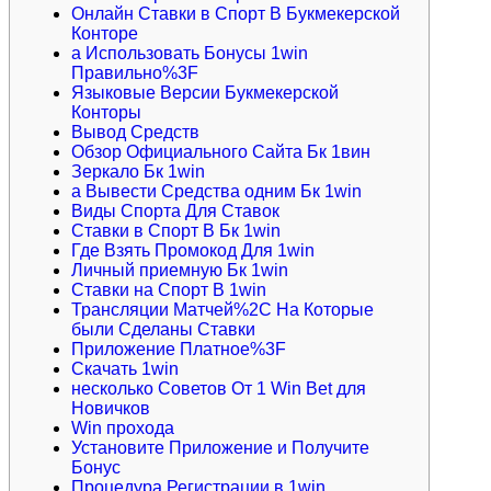
Онлайн Ставки в Спорт В Букмекерской
Конторе
а Использовать Бонусы 1win
Правильно%3F
Языковые Версии Букмекерской
Конторы
Вывод Средств
Обзор Официального Сайта Бк 1вин
Зеркало Бк 1win
а Вывести Средства одним Бк 1win
Виды Спорта Для Ставок
Ставки в Спорт В Бк 1win
Где Взять Промокод Для 1win
Личный приемную Бк 1win
Ставки на Спорт В 1win
Трансляции Матчей%2C На Которые
были Сделаны Ставки
Приложение Платное%3F
Скачать 1win
несколько Советов От 1 Win Bet для
Новичков
Win прохода
Установите Приложение и Получите
Бонус
Процедура Регистрации в 1win